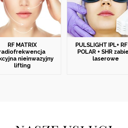
RF MATRIX
PULSLIGHT IPL+ RF 
radiofrekwencja
POLAR + SHR zabi
kcyjna nieinwazyjny
laserowe
lifting