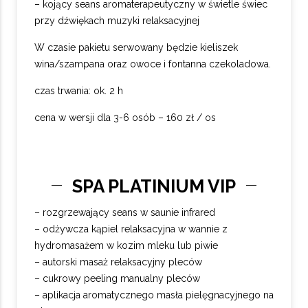
– kojący seans aromaterapeutyczny w świetle świec
przy dźwiękach muzyki relaksacyjnej
W czasie pakietu serwowany będzie kieliszek
wina/szampana oraz owoce i fontanna czekoladowa.
czas trwania: ok. 2 h
cena w wersji dla 3-6 osób – 160 zł / os
SPA PLATINIUM VIP
– rozgrzewający seans w saunie infrared
– odżywcza kąpiel relaksacyjna w wannie z
hydromasażem w kozim mleku lub piwie
– autorski masaż relaksacyjny pleców
– cukrowy peeling manualny pleców
– aplikacja aromatycznego masła pielęgnacyjnego na