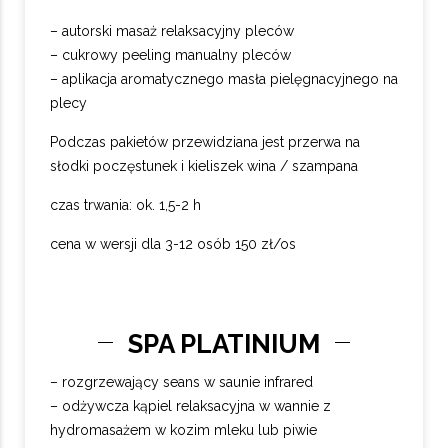
– autorski masaż relaksacyjny pleców
– cukrowy peeling manualny pleców
– aplikacja aromatycznego masła pielęgnacyjnego na
plecy
Podczas pakietów przewidziana jest przerwa na
słodki poczęstunek i kieliszek wina / szampana
czas trwania: ok. 1,5-2 h
cena w wersji dla 3-12 osób 150 zł/os
SPA PLATINIUM
– rozgrzewający seans w saunie infrared
– odżywcza kąpiel relaksacyjna w wannie z
hydromasażem w kozim mleku lub piwie