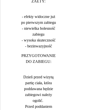
ZAETY:
- efekty widoczne już
po pierwszym zabiegu
- niewielka bolesność
zabiegu
- wysoka skuteczność
- bezinwazyjność
PRZYGOTOWANIE
DO ZABIEGU:
Dzień przed wizytą
partię ciała, która
poddawana będzie
zabiegowi należy
ogolić.
Przed poddaniem