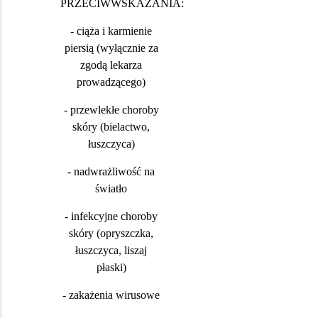
PRZECIWWSKAZANIA:
- ciąża i karmienie
piersią (wyłącznie za
zgodą lekarza
prowadzącego)
- przewlekłe choroby
skóry (bielactwo,
łuszczyca)
- nadwrażliwość na
światło
- infekcyjne choroby
skóry (opryszczka,
łuszczyca, liszaj
płaski)
- zakażenia wirusowe