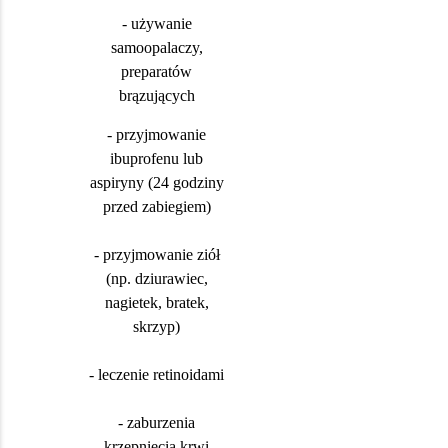
- używanie
samoopalaczy,
preparatów
brązujących
- przyjmowanie
ibuprofenu lub
aspiryny (24 godziny
przed zabiegiem)
- przyjmowanie ziół
(np. dziurawiec,
nagietek, bratek,
skrzyp)
- leczenie retinoidami
- zaburzenia
krzepnięcia krwi