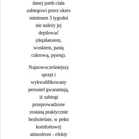
danej partii ciała
zabiegowi przez okres
minimum 3 tygodni
nie należy jej
depilować
(depilatorem,
woskiem, pastą
cukrową, pęsetą).
Najnowocześniejszy
sprzęt i
wykwalifikowany
personel gwarantują,
iż zabiegi
przeprowadzone
zostaną praktycznie
bezboleśnie, w pełni
komfortowej
atmosferze - efekty