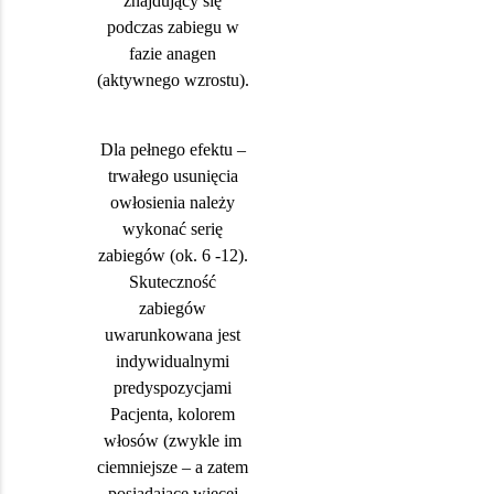
znajdujący się
podczas zabiegu w
fazie anagen
(aktywnego wzrostu).
Dla pełnego efektu –
trwałego usunięcia
owłosienia należy
wykonać serię
zabiegów (ok. 6 -12).
Skuteczność
zabiegów
uwarunkowana jest
indywidualnymi
predyspozycjami
Pacjenta, kolorem
włosów (zwykle im
ciemniejsze – a zatem
posiadające więcej