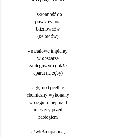
- skłonność do
powstawania
bliznowców
(keloidów)
- metalowe implanty
w obszarze
zabiegowym (także
aparat na zęby)
- głęboki peeling
chemiczny wykonany
w ciągu mniej niż 3
miesięcy przed
zabiegiem
- świeżo opalona,