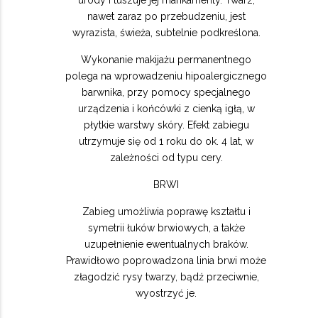
urody i tuszuje jej mankamenty. Twarz,
nawet zaraz po przebudzeniu, jest
wyrazista, świeża, subtelnie podkreślona.
Wykonanie makijażu permanentnego
polega na wprowadzeniu hipoalergicznego
barwnika, przy pomocy specjalnego
urządzenia i końcówki z cienką igłą, w
płytkie warstwy skóry. Efekt zabiegu
utrzymuje się od 1 roku do ok. 4 lat, w
zależności od typu cery.
BRWI
Zabieg umożliwia poprawę kształtu i
symetrii łuków brwiowych, a także
uzupełnienie ewentualnych braków.
Prawidłowo poprowadzona linia brwi może
złagodzić rysy twarzy, bądź przeciwnie,
wyostrzyć je.