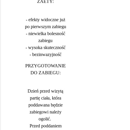
ZAETY:
- efekty widoczne już
po pierwszym zabiegu
- niewielka bolesność
zabiegu
- wysoka skuteczność
- bezinwazyjność
PRZYGOTOWANIE
DO ZABIEGU:
Dzień przed wizytą
partię ciała, która
poddawana będzie
zabiegowi należy
ogolić.
Przed poddaniem