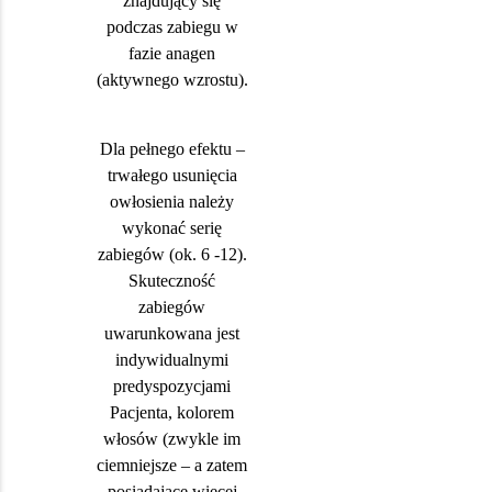
znajdujący się
podczas zabiegu w
fazie anagen
(aktywnego wzrostu).
Dla pełnego efektu –
trwałego usunięcia
owłosienia należy
wykonać serię
zabiegów (ok. 6 -12).
Skuteczność
zabiegów
uwarunkowana jest
indywidualnymi
predyspozycjami
Pacjenta, kolorem
włosów (zwykle im
ciemniejsze – a zatem
posiadające więcej