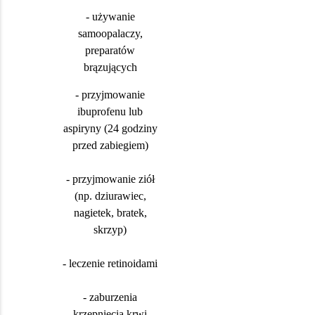
- używanie
samoopalaczy,
preparatów
brązujących
- przyjmowanie
ibuprofenu lub
aspiryny (24 godziny
przed zabiegiem)
- przyjmowanie ziół
(np. dziurawiec,
nagietek, bratek,
skrzyp)
- leczenie retinoidami
- zaburzenia
krzepnięcia krwi