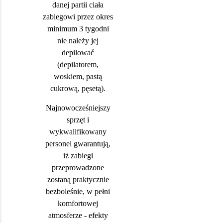
danej partii ciała
zabiegowi przez okres
minimum 3 tygodni
nie należy jej
depilować
(depilatorem,
woskiem, pastą
cukrową, pęsetą).
Najnowocześniejszy
sprzęt i
wykwalifikowany
personel gwarantują,
iż zabiegi
przeprowadzone
zostaną praktycznie
bezboleśnie, w pełni
komfortowej
atmosferze - efekty