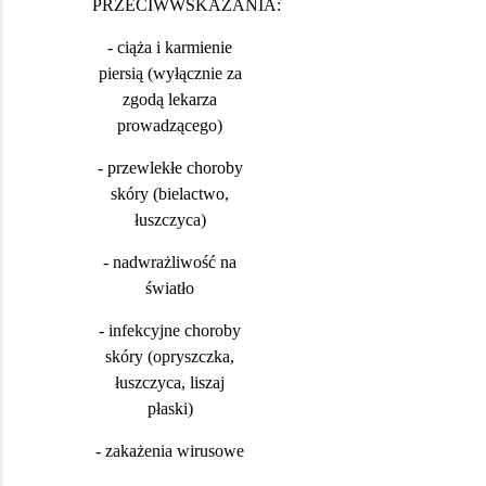
PRZECIWWSKAZANIA:
- ciąża i karmienie
piersią (wyłącznie za
zgodą lekarza
prowadzącego)
- przewlekłe choroby
skóry (bielactwo,
łuszczyca)
- nadwrażliwość na
światło
- infekcyjne choroby
skóry (opryszczka,
łuszczyca, liszaj
płaski)
- zakażenia wirusowe