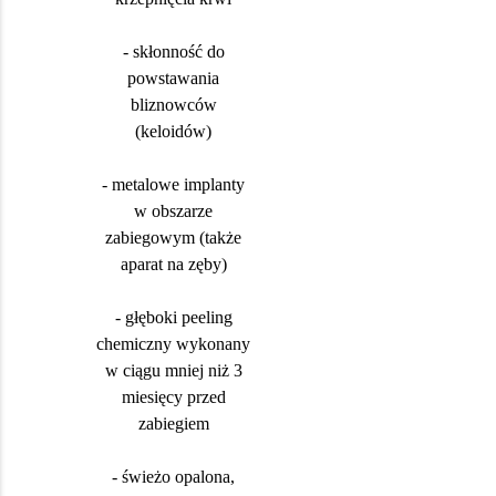
- skłonność do
powstawania
bliznowców
(keloidów)
- metalowe implanty
w obszarze
zabiegowym (także
aparat na zęby)
- głęboki peeling
chemiczny wykonany
w ciągu mniej niż 3
miesięcy przed
zabiegiem
- świeżo opalona,