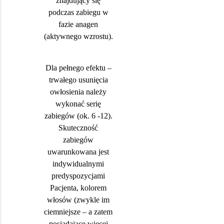
znajdujący się
podczas zabiegu w
fazie anagen
(aktywnego wzrostu).
Dla pełnego efektu –
trwałego usunięcia
owłosienia należy
wykonać serię
zabiegów (ok. 6 -12).
Skuteczność
zabiegów
uwarunkowana jest
indywidualnymi
predyspozycjami
Pacjenta, kolorem
włosów (zwykle im
ciemniejsze – a zatem
posiadające więcej