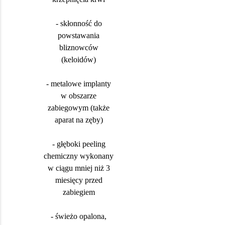
- skłonność do
powstawania
bliznowców
(keloidów)
- metalowe implanty
w obszarze
zabiegowym (także
aparat na zęby)
- głęboki peeling
chemiczny wykonany
w ciągu mniej niż 3
miesięcy przed
zabiegiem
- świeżo opalona,