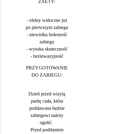
ZAETY:
- efekty widoczne już
po pierwszym zabiegu
- niewielka bolesność
zabiegu
- wysoka skuteczność
- bezinwazyjność
PRZYGOTOWANIE
DO ZABIEGU:
Dzień przed wizytą
partię ciała, która
poddawana będzie
zabiegowi należy
ogolić.
Przed poddaniem