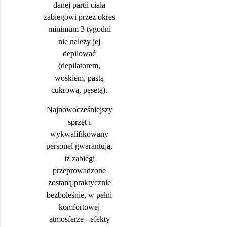
danej partii ciała
zabiegowi przez okres
minimum 3 tygodni
nie należy jej
depilować
(depilatorem,
woskiem, pastą
cukrową, pęsetą).
Najnowocześniejszy
sprzęt i
wykwalifikowany
personel gwarantują,
iż zabiegi
przeprowadzone
zostaną praktycznie
bezboleśnie, w pełni
komfortowej
atmosferze - efekty