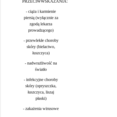
PRZECIWWSKAZANIA:
- ciąża i karmienie
piersią (wyłącznie za
zgodą lekarza
prowadzącego)
- przewlekłe choroby
skóry (bielactwo,
łuszczyca)
- nadwrażliwość na
światło
- infekcyjne choroby
skóry (opryszczka,
łuszczyca, liszaj
płaski)
- zakażenia wirusowe