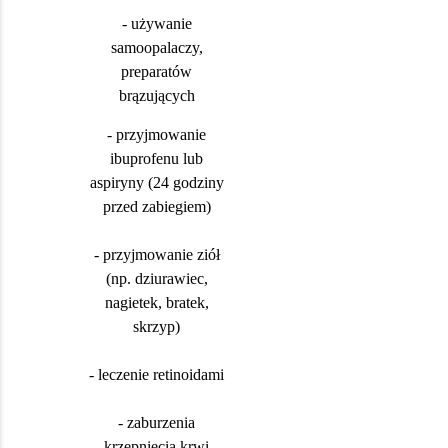
- używanie
samoopalaczy,
preparatów
brązujących
- przyjmowanie
ibuprofenu lub
aspiryny (24 godziny
przed zabiegiem)
- przyjmowanie ziół
(np. dziurawiec,
nagietek, bratek,
skrzyp)
- leczenie retinoidami
- zaburzenia
krzepnięcia krwi