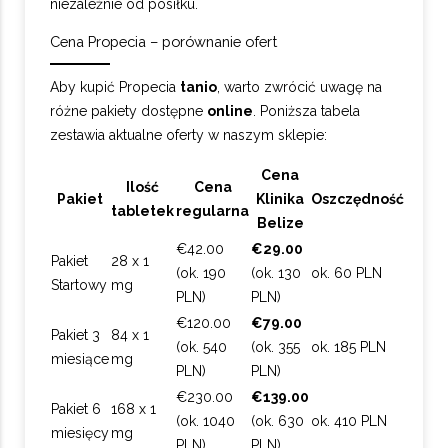
niezależnie od posiłku.
Cena Propecia – porównanie ofert
Aby kupić Propecia
tanio
, warto zwrócić uwagę na
różne pakiety dostępne
online
. Poniższa tabela
zestawia aktualne oferty w naszym sklepie:
Cena
Ilość
Cena
Pakiet
Klinika
Oszczędność
tabletek
regularna
Belize
€42.00
€29.00
Pakiet
28 x 1
(ok. 190
(ok. 130
ok. 60 PLN
Startowy
mg
PLN)
PLN)
€120.00
€79.00
Pakiet 3
84 x 1
(ok. 540
(ok. 355
ok. 185 PLN
miesiące
mg
PLN)
PLN)
€230.00
€139.00
Pakiet 6
168 x 1
(ok. 1040
(ok. 630
ok. 410 PLN
miesięcy
mg
PLN)
PLN)