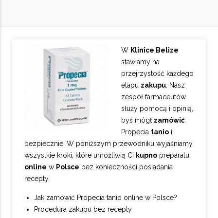
W
Klinice Belize
stawiamy na
przejrzystość każdego
etapu
zakupu
. Nasz
zespół farmaceutów
służy pomocą i opinią,
byś mógł
zamówić
Propecia
tanio
i
bezpiecznie. W poniższym przewodniku wyjaśniamy
wszystkie kroki, które umożliwią Ci
kupno
preparatu
online
w
Polsce
bez konieczności posiadania
recepty.
Jak zamówić Propecia tanio online w Polsce?
Procedura zakupu bez recepty