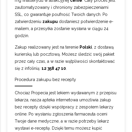
mg finasterydu w atrakcyjnej
cenie
. Cały proces jest
zautomatyzowany i chroniony zabezpieczeniami
SSL, co gwarantuje poufność Twoich danych. Po
zatwierdzeniu
zakupu
dostaniesz potwierdzenie e-
mailem, a przesyłka zostanie wysłana w ciągu 24
godzin.
Zakup realizowany jest na terenie
Polski
, z dostawą
kurierską lub pocztową. Możesz śledzić swój pakiet
przez cały czas, a w razie wątpliwości skontaktować
się z infolinią:
12 358 47 10
.
Procedura zakupu bez recepty
Chociaż Propecia jest lekiem wydawanym z przepisu
lekarza, nasza apteka internetowa umożliwia zakup
bez recepty dzięki współpracy z zespołem lekarzy
online. Po wysłaniu zgłoszenia farmaceuta oceni
Twoje dane medyczne, a w razie potrzeby lekarz
wystawi e-receptę. Dzięki temu możesz kupić