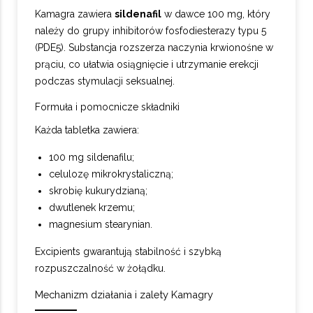
Kamagra zawiera
sildenafil
w dawce 100 mg, który
należy do grupy inhibitorów fosfodiesterazy typu 5
(PDE5). Substancja rozszerza naczynia krwionośne w
prąciu, co ułatwia osiągnięcie i utrzymanie erekcji
podczas stymulacji seksualnej.
Formuła i pomocnicze składniki
Każda tabletka zawiera:
100 mg sildenafilu;
celulozę mikrokrystaliczną;
skrobię kukurydzianą;
dwutlenek krzemu;
magnesium stearynian.
Excipients gwarantują stabilność i szybką
rozpuszczalność w żołądku.
Mechanizm działania i zalety Kamagry