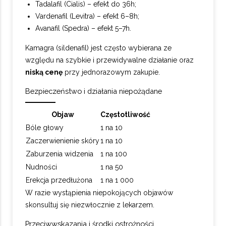
Tadalafil (Cialis) – efekt do 36h;
Vardenafil (Levitra) – efekt 6–8h;
Avanafil (Spedra) – efekt 5–7h.
Kamagra (sildenafil) jest często wybierana ze
względu na szybkie i przewidywalne działanie oraz
niską cenę
przy jednorazowym zakupie.
Bezpieczeństwo i działania niepożądane
Objaw
Częstotliwość
Bóle głowy
1 na 10
Zaczerwienienie skóry
1 na 10
Zaburzenia widzenia
1 na 100
Nudności
1 na 50
Erekcja przedłużona
1 na 1 000
W razie wystąpienia niepokojących objawów
skonsultuj się niezwłocznie z lekarzem.
Przeciwwskazania i środki ostrożności