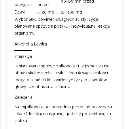
30–60 min przed
przyjęcia
przed
Dawki
5–20 mg
25–100 mg
Wybór leku powinien uwzględniać styl życia,
planowane spożycie posiłku i indywidualną reakcję
organizmu.
Alkohol a Levitra
Interakcje
Umiarkowane spożycie alkoholu (1–2 jednostki) nie
obniża skuteczności Levitra. Jednak większe ilości
mogą osłabić efekt i zwiększyć ryzyko zawrotów
głowy czy obniżenia ciśnienia.
Zalecenia
Nie pij alkoholu bezpośrednio przed lub po zażyciu
leku. Odczekaj co najmniej godzinę po wchłonięciu
tabletu.