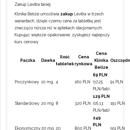
Zakup Levitra taniej
Klinika Belize umożliwia
zakup
Levitra w trzech
wariantach, dzięki czemu cena za tabletkę jest
znacząco niższa niż w aptekach stacjonarnych.
Kupując większe opakowanie, zyskujesz najlepszy
kurs cenowy.
Cena
Ilość
Cena
Paczka
Dawka
Klinika
Oszczędn
tabletek
rynkowa
Belize
69 PLN
Poczynkowy
10 mg
4
160 PLN
(17,25
91 PLN
PLN/tab)
129 PLN
Standardowy
20 mg
8
320 PLN
(16,13
191 PLN
PLN/tab)
249
PLN
Ekonomiczny
20 mg
20
800 PLN
551 PLN