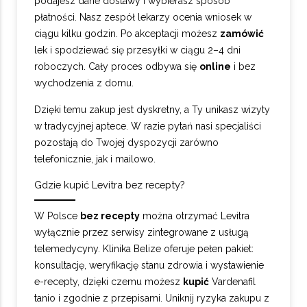
podajesz dane dostawy i wybierasz sposób
płatności. Nasz zespół lekarzy ocenia wniosek w
ciągu kilku godzin. Po akceptacji możesz
zamówić
lek i spodziewać się przesyłki w ciągu 2–4 dni
roboczych. Cały proces odbywa się
online
i bez
wychodzenia z domu.
Dzięki temu zakup jest dyskretny, a Ty unikasz wizyty
w tradycyjnej aptece. W razie pytań nasi specjaliści
pozostają do Twojej dyspozycji zarówno
telefonicznie, jak i mailowo.
Gdzie kupić Levitra bez recepty?
W Polsce
bez recepty
można otrzymać Levitra
wyłącznie przez serwisy zintegrowane z usługą
telemedycyny. Klinika Belize oferuje pełen pakiet:
konsultację, weryfikację stanu zdrowia i wystawienie
e-recepty, dzięki czemu możesz
kupić
Vardenafil
tanio i zgodnie z przepisami. Uniknij ryzyka zakupu z