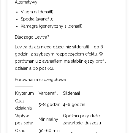
Alternatywy
Viagra (sildenafil);
Spedra (avanafil);
Kamagra (generyczny sildenafil).
Dlaczego Levitra?
Levitra działa nieco dłużej niż sildenafil – do 8
godzin, z szybszym rozpoczęciem efektu. W
porównaniu z avanafilem ma stabilniejszy profil
działania po posiłku.
Porównania szczegółowe
Kryterium
Vardenafil
Sildenafil
Czas
5–8 godzin
4–6 godzin
działania
Wpływ
Opóźnia przy dużej
Minimalny
posiłków
zawartości tłuszczu
Okno
30–60 min