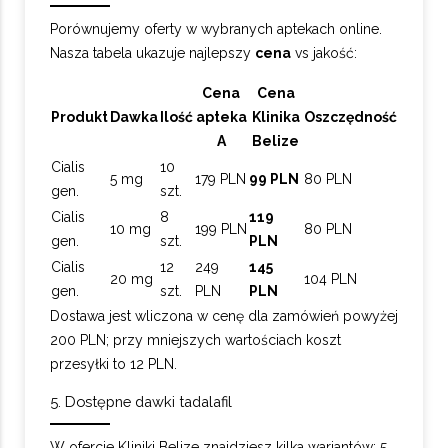
Porównujemy oferty w wybranych aptekach online.
Nasza tabela ukazuje najlepszy
cena
vs jakość:
Cena
Cena
Produkt
Dawka
Ilość
apteka
Klinika
Oszczędność
A
Belize
Cialis
10
5 mg
179 PLN
99 PLN
80 PLN
gen.
szt.
Cialis
8
119
10 mg
199 PLN
80 PLN
gen.
szt.
PLN
Cialis
12
249
145
20 mg
104 PLN
gen.
szt.
PLN
PLN
Dostawa jest wliczona w cenę dla zamówień powyżej
200 PLN; przy mniejszych wartościach koszt
przesyłki to 12 PLN.
5. Dostępne dawki tadalafil
W ofercie Kliniki Belize znajdziesz kilka wariantów: 5