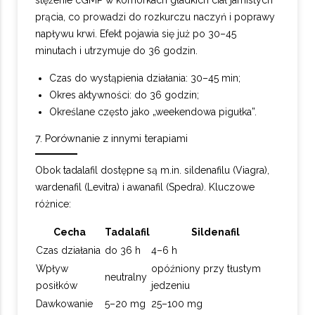
stężenie cGMP w komórkach gładkich ciał jamistych
prącia, co prowadzi do rozkurczu naczyń i poprawy
napływu krwi. Efekt pojawia się już po 30–45
minutach i utrzymuje do 36 godzin.
Czas do wystąpienia działania: 30–45 min;
Okres aktywności: do 36 godzin;
Określane często jako „weekendowa pigułka”.
7. Porównanie z innymi terapiami
Obok tadalafil dostępne są m.in. sildenafilu (Viagra),
wardenafil (Levitra) i awanafil (Spedra). Kluczowe
różnice:
Cecha
Tadalafil
Sildenafil
Czas działania
do 36 h
4–6 h
Wpływ
opóźniony przy tłustym
neutralny
posiłków
jedzeniu
Dawkowanie
5–20 mg
25–100 mg