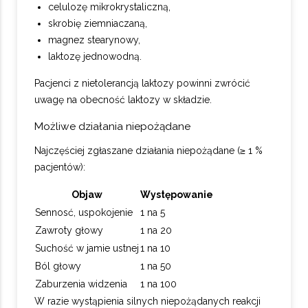
celulozę mikrokrystaliczną,
skrobię ziemniaczaną,
magnez stearynowy,
laktozę jednowodną.
Pacjenci z nietolerancją laktozy powinni zwrócić
uwagę na obecność laktozy w składzie.
Możliwe działania niepożądane
Najczęściej zgłaszane działania niepożądane (≥ 1 %
pacjentów):
Objaw
Występowanie
Sennosć, uspokojenie
1 na 5
Zawroty głowy
1 na 20
Suchość w jamie ustnej
1 na 10
Ból głowy
1 na 50
Zaburzenia widzenia
1 na 100
W razie wystąpienia silnych niepożądanych reakcji