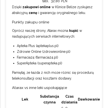
tabl.
32,80
PLN
Dzięki
zakupowi online
w Klinice Belize zyskujesz
atrakcyjną
cenę
i gwarancję oryginalnego leku.
Punkty zakupu online
Oprócz naszej strony, Atarax można
kupić
w
następujących serwisach internetowych:
Apteka Plus (aptekaplus.pl)
Zdrowie Online (zdrowieonline.pl)
Farmacia24 (farmacia24.pl)
SuperApteka (superapteka.pl)
Pamiętaj, że każda z nich może różnić się procedurą
telekonsultacji oraz kosztami dostawy.
Atarax vs inne leki uspokajające
Substancja
Czas
Lek
Dawkowanie
czynna
działania