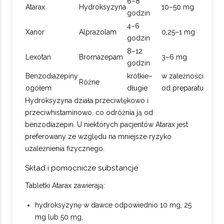
6–8
Atarax
Hydroksyzyna
10–50 mg
godzin
4–6
Xanor
Alprazolam
0,25–1 mg
godzin
8–12
Lexotan
Bromazepam
3–6 mg
godzin
Benzodiazepiny
krótkie–
w zależności
Różne
ogółem
długie
od preparatu
Hydroksyzyna działa przeciwlękowo i
przeciwhistaminowo, co odróżnia ją od
benzodiazepin. U niektórych pacjentów Atarax jest
preferowany ze względu na mniejsze ryzyko
uzależnienia fizycznego.
Skład i pomocnicze substancje
Tabletki Atarax zawierają:
hydroksyzynę w dawce odpowiednio 10 mg, 25
mg lub 50 mg,