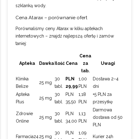
szklanką wody.
Cena Atarax – porównanie ofert
Porównaliśmy ceny Atarax w kilku aptekach
internetowych – znajdź najlepszą ofertę i zamów
taniej:
Cena
Apteka
Dawka
Ilość
Cena
za
Uwagi
tab.
Klinika
30
PLN
1,00
Dostawa 2–4
25 mg
Belize
tabl.
29,99
PLN
dni
Apteka
30
PLN
1,18
+5 PLN za
25 mg
Plus
tabl.
35,50
PLN
przesyłkę
Darmowa
Zdrowie
30
PLN
1,13
25 mg
dostawa od 50
Online
tabl.
34,00
PLN
PLN
30
PLN
1,09
Farmacia24
25 mg
Kurier 24h