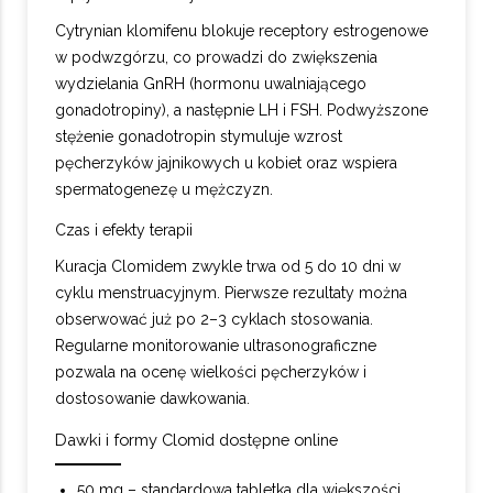
Cytrynian klomifenu blokuje receptory estrogenowe
w podwzgórzu, co prowadzi do zwiększenia
wydzielania GnRH (hormonu uwalniającego
gonadotropiny), a następnie LH i FSH. Podwyższone
stężenie gonadotropin stymuluje wzrost
pęcherzyków jajnikowych u kobiet oraz wspiera
spermatogenezę u mężczyzn.
Czas i efekty terapii
Kuracja Clomidem zwykle trwa od 5 do 10 dni w
cyklu menstruacyjnym. Pierwsze rezultaty można
obserwować już po 2–3 cyklach stosowania.
Regularne monitorowanie ultrasonograficzne
pozwala na ocenę wielkości pęcherzyków i
dostosowanie dawkowania.
Dawki i formy Clomid dostępne online
50 mg – standardowa tabletka dla większości