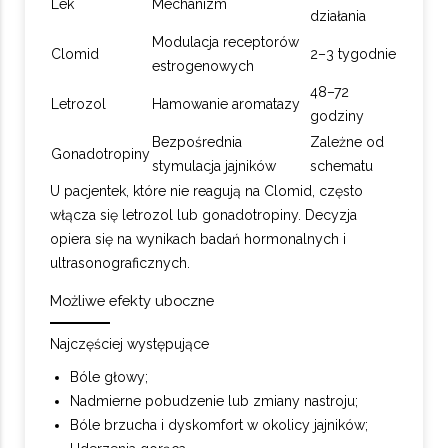
Lek
Mechanizm
działania
Modulacja receptorów
Clomid
2–3 tygodnie
estrogenowych
48–72
Letrozol
Hamowanie aromatazy
godziny
Bezpośrednia
Zależne od
Gonadotropiny
stymulacja jajników
schematu
U pacjentek, które nie reagują na Clomid, często
włącza się letrozol lub gonadotropiny. Decyzja
opiera się na wynikach badań hormonalnych i
ultrasonograficznych.
Możliwe efekty uboczne
Najczęściej występujące
Bóle głowy;
Nadmierne pobudzenie lub zmiany nastroju;
Bóle brzucha i dyskomfort w okolicy jajników;