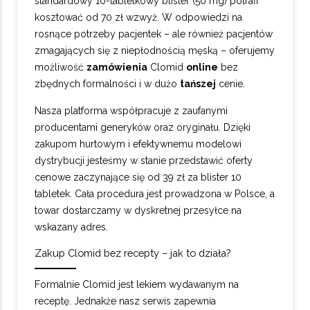
standardowy 10-tabletkowy blister (50 mg) potrafi
kosztować od 70 zł wzwyż. W odpowiedzi na
rosnące potrzeby pacjentek – ale również pacjentów
zmagających się z niepłodnością męską – oferujemy
możliwość
zamówienia
Clomid
online
bez
zbędnych formalności i w dużo
tańszej
cenie.
Nasza platforma współpracuje z zaufanymi
producentami generyków oraz oryginału. Dzięki
zakupom hurtowym i efektywnemu modelowi
dystrybucji jesteśmy w stanie przedstawić oferty
cenowe zaczynające się od 39 zł za blister 10
tabletek. Cała procedura jest prowadzona w Polsce, a
towar dostarczamy w dyskretnej przesyłce na
wskazany adres.
Zakup Clomid bez recepty – jak to działa?
Formalnie Clomid jest lekiem wydawanym na
receptę. Jednakże nasz serwis zapewnia