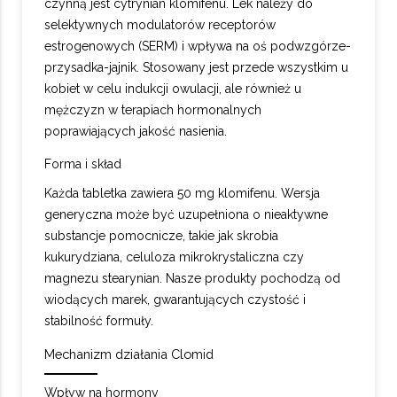
czynną jest cytrynian klomifenu. Lek należy do
selektywnych modulatorów receptorów
estrogenowych (SERM) i wpływa na oś podwzgórze-
przysadka-jajnik. Stosowany jest przede wszystkim u
kobiet w celu indukcji owulacji, ale również u
mężczyzn w terapiach hormonalnych
poprawiających jakość nasienia.
Forma i skład
Każda tabletka zawiera 50 mg klomifenu. Wersja
generyczna może być uzupełniona o nieaktywne
substancje pomocnicze, takie jak skrobia
kukurydziana, celuloza mikrokrystaliczna czy
magnezu stearynian. Nasze produkty pochodzą od
wiodących marek, gwarantujących czystość i
stabilność formuły.
Mechanizm działania Clomid
Wpływ na hormony