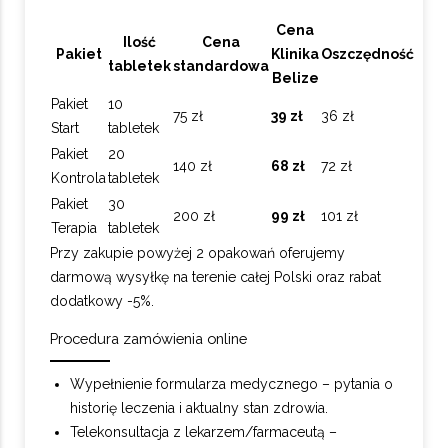
Cena
Ilość
Cena
Pakiet
Klinika
Oszczędność
tabletek
standardowa
Belize
Pakiet
10
75 zł
39 zł
36 zł
Start
tabletek
Pakiet
20
140 zł
68 zł
72 zł
Kontrola
tabletek
Pakiet
30
200 zł
99 zł
101 zł
Terapia
tabletek
Przy zakupie powyżej 2 opakowań oferujemy
darmową wysyłkę na terenie całej Polski oraz rabat
dodatkowy -5%.
Procedura zamówienia online
Wypełnienie formularza medycznego – pytania o
historię leczenia i aktualny stan zdrowia.
Telekonsultacja z lekarzem/farmaceutą –