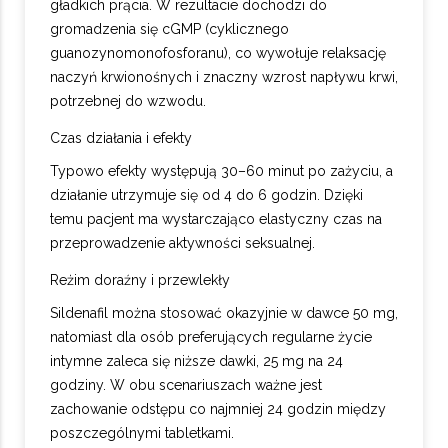
gładkich prącia. W rezultacie dochodzi do
gromadzenia się cGMP (cyklicznego
guanozynomonofosforanu), co wywołuje relaksację
naczyń krwionośnych i znaczny wzrost napływu krwi,
potrzebnej do wzwodu.
Czas działania i efekty
Typowo efekty występują 30–60 minut po zażyciu, a
działanie utrzymuje się od 4 do 6 godzin. Dzięki
temu pacjent ma wystarczająco elastyczny czas na
przeprowadzenie aktywności seksualnej.
Reżim doraźny i przewlekły
Sildenafil można stosować okazyjnie w dawce 50 mg,
natomiast dla osób preferujących regularne życie
intymne zaleca się niższe dawki, 25 mg na 24
godziny. W obu scenariuszach ważne jest
zachowanie odstępu co najmniej 24 godzin między
poszczególnymi tabletkami.