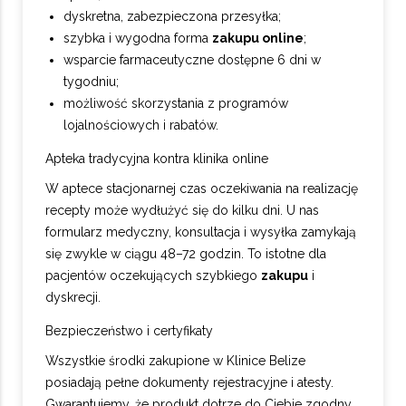
dyskretna, zabezpieczona przesyłka;
szybka i wygodna forma
zakupu online
;
wsparcie farmaceutyczne dostępne 6 dni w
tygodniu;
możliwość skorzystania z programów
lojalnościowych i rabatów.
Apteka tradycyjna kontra klinika online
W aptece stacjonarnej czas oczekiwania na realizację
recepty może wydłużyć się do kilku dni. U nas
formularz medyczny, konsultacja i wysyłka zamykają
się zwykle w ciągu 48–72 godzin. To istotne dla
pacjentów oczekujących szybkiego
zakupu
i
dyskrecji.
Bezpieczeństwo i certyfikaty
Wszystkie środki zakupione w Klinice Belize
posiadają pełne dokumenty rejestracyjne i atesty.
Gwarantujemy, że produkt dotrze do Ciebie zgodny