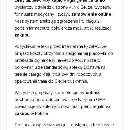
ceny
tabletek. Aby
kupić
Viagra generica
tanio
,
wystarczy odwiedzić stronę Kliniki Belize, wypełnić
formularz medyczny i złożyć
zamówienie online
.
Nasz system analizuje zgłoszenie i w ciągu 24
godzin farmaceuta potwierdza możliwość realizacji
zakupu
.
Pozyskiwanie leku przez internet ma tę zaletę, że
omijasz koszty utrzymania stacjonarnej placówki, co
przekłada się na ceny nawet do 50% niższe w
porównaniu ze standardową apteką. Dostawa na
terenie całego kraju trwa 2–5 dni roboczych, a
opakowanie trafia do Ciebie dyskretnie.
Wszystkie preparaty, które oferujemy
online
,
pochodzą od producentów z certyfikatem GMP.
Gwarantujemy autentyczność oraz pełną legalność
zakupu
w Polsce.
Obsługa posprzedażowa jest dostępna telefonicznie