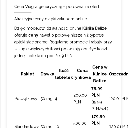
Cena Viagra generycznej – porównanie ofert
Atrakcyjne ceny dzięki zakupom online
Dzięki modelowi działalności online Klinika Belize
oferuje
ceny
nawet o połowę niższe niż typowe
apteki stacjonarne. Regularne promocje i rabaty przy
zakupie większych ilości pozwalają obniżyć koszt
jednej tabletki do poniżej 9 PLN.
Cena w
Ilość
Cena
Pakiet
Dawka
Klinice
Oszczęd
tabletek
rynkowa
Belize
79,99
200,00
PLN
Początkowy
50 mg
4
120,01 PL
PLN
(19,99
PLN/szt.)
179,99
500,00
PLN
Standardowy
50 mg
10
320,01 PL