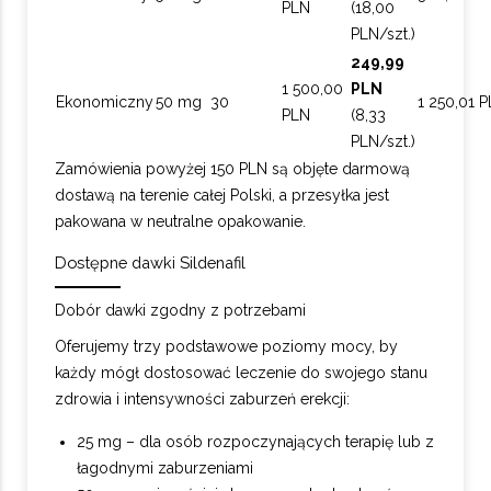
PLN
(18,00
PLN/szt.)
249,99
1 500,00
PLN
Ekonomiczny
50 mg
30
1 250,01 
PLN
(8,33
PLN/szt.)
Zamówienia powyżej 150 PLN są objęte darmową
dostawą na terenie całej Polski, a przesyłka jest
pakowana w neutralne opakowanie.
Dostępne dawki Sildenafil
Dobór dawki zgodny z potrzebami
Oferujemy trzy podstawowe poziomy mocy, by
każdy mógł dostosować leczenie do swojego stanu
zdrowia i intensywności zaburzeń erekcji:
25 mg – dla osób rozpoczynających terapię lub z
łagodnymi zaburzeniami