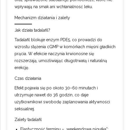
wpływają na smak ani wchłanialność leku.
Mechanizm działania i zalety
Jak działa tadalafil?
Tadalafil blokuje enzym PDE5, co prowadzi do
wzrostu stężenia cGMP w komórkach mięśni gładkich
prącia. W efekcie naczynia krwionośne się
rozszerzają, umożliwiając długotrwałą i naturalną
erekcję.
Czas działania
Efekt pojawia się po około 30–60 minutach i
utrzymuje nawet do 36 godzin, co daje
użytkownikowi swobodę zaplanowania aktywności
seksualnej.
Zalety tadalafil
Elastyczność terminu – „weekendowa pigułka”;