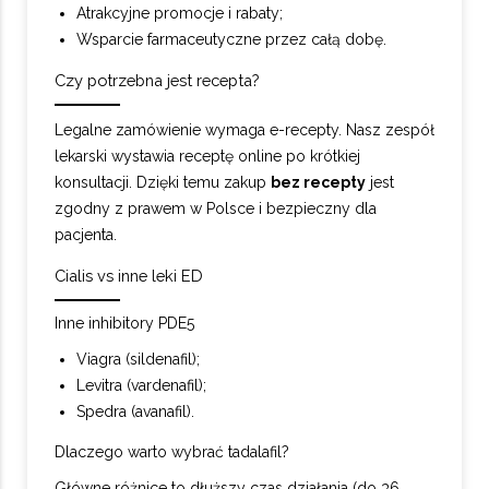
Atrakcyjne promocje i rabaty;
Wsparcie farmaceutyczne przez całą dobę.
Czy potrzebna jest recepta?
Legalne zamówienie wymaga e-recepty. Nasz zespół
lekarski wystawia receptę online po krótkiej
konsultacji. Dzięki temu zakup
bez recepty
jest
zgodny z prawem w Polsce i bezpieczny dla
pacjenta.
Cialis vs inne leki ED
Inne inhibitory PDE5
Viagra (sildenafil);
Levitra (vardenafil);
Spedra (avanafil).
Dlaczego warto wybrać tadalafil?
Główne różnice to dłuższy czas działania (do 36