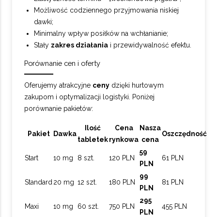
Możliwość codziennego przyjmowania niskiej
dawki;
Minimalny wpływ posiłków na wchłanianie;
Stały
zakres działania
i przewidywalność efektu.
Porównanie cen i oferty
Oferujemy atrakcyjne
ceny
dzięki hurtowym
zakupom i optymalizacji logistyki. Poniżej
porównanie pakietów:
Ilość
Cena
Nasza
Pakiet
Dawka
Oszczędność
tabletek
rynkowa
cena
59
Start
10 mg
8 szt.
120 PLN
61 PLN
PLN
99
Standard
20 mg
12 szt.
180 PLN
81 PLN
PLN
295
Maxi
10 mg
60 szt.
750 PLN
455 PLN
PLN