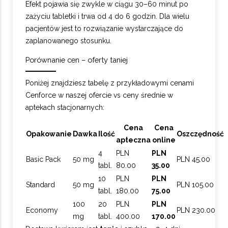
Efekt pojawia się zwykle w ciągu 30–60 minut po
zażyciu tabletki i trwa od 4 do 6 godzin. Dla wielu
pacjentów jest to rozwiązanie wystarczające do
zaplanowanego stosunku.
Porównanie cen – oferty taniej
Poniżej znajdziesz tabelę z przykładowymi cenami
Cenforce w naszej ofercie vs ceny średnie w
aptekach stacjonarnych:
Cena
Cena
Opakowanie
Dawka
Ilość
Oszczędność
apteczna
online
4
PLN
PLN
Basic Pack
50 mg
PLN 45.00
tabl.
80.00
35.00
10
PLN
PLN
Standard
50 mg
PLN 105.00
tabl.
180.00
75.00
100
20
PLN
PLN
Economy
PLN 230.00
mg
tabl.
400.00
170.00