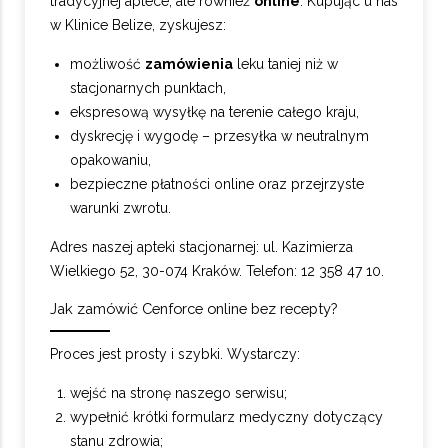
tradycyjnej aptece, ale również
online
. Kupując u nas
w Klinice Belize, zyskujesz:
możliwość
zamówienia
leku taniej niż w
stacjonarnych punktach,
ekspresową wysyłkę na terenie całego kraju,
dyskrecję i wygodę – przesyłka w neutralnym
opakowaniu,
bezpieczne płatności online oraz przejrzyste
warunki zwrotu.
Adres naszej apteki stacjonarnej: ul. Kazimierza
Wielkiego 52, 30-074 Kraków. Telefon: 12 358 47 10.
Jak zamówić Cenforce online bez recepty?
Proces jest prosty i szybki. Wystarczy:
wejść na stronę
naszego serwisu
;
wypełnić krótki formularz medyczny dotyczący
stanu zdrowia;