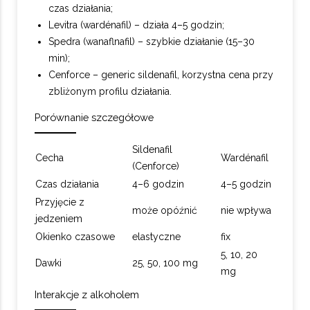
czas działania;
Levitra (wardénafil) – działa 4–5 godzin;
Spedra (wanaflnafil) – szybkie działanie (15–30
min);
Cenforce – generic sildenafil, korzystna cena przy
zbliżonym profilu działania.
Porównanie szczegółowe
Sildenafil
Cecha
Wardénafil
(Cenforce)
Czas działania
4–6 godzin
4–5 godzin
Przyjęcie z
może opóźnić
nie wpływa
jedzeniem
Okienko czasowe
elastyczne
fix
5, 10, 20
Dawki
25, 50, 100 mg
mg
Interakcje z alkoholem