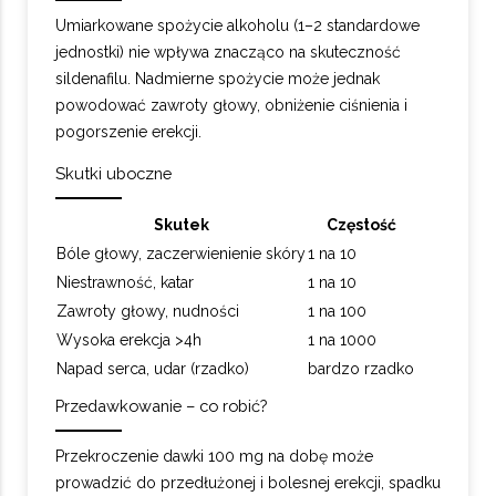
Umiarkowane spożycie alkoholu (1–2 standardowe
jednostki) nie wpływa znacząco na skuteczność
sildenafilu. Nadmierne spożycie może jednak
powodować zawroty głowy, obniżenie ciśnienia i
pogorszenie erekcji.
Skutki uboczne
Skutek
Częstość
Bóle głowy, zaczerwienienie skóry
1 na 10
Niestrawność, katar
1 na 10
Zawroty głowy, nudności
1 na 100
Wysoka erekcja >4h
1 na 1000
Napad serca, udar (rzadko)
bardzo rzadko
Przedawkowanie – co robić?
Przekroczenie dawki 100 mg na dobę może
prowadzić do przedłużonej i bolesnej erekcji, spadku