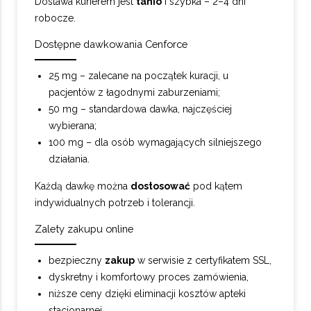
Dostawa kurierem jest
tanio
i szybka – 2–4 dni
robocze.
Dostępne dawkowania Cenforce
25 mg – zalecane na początek kuracji, u
pacjentów z łagodnymi zaburzeniami;
50 mg – standardowa dawka, najczęściej
wybierana;
100 mg – dla osób wymagających silniejszego
działania.
Każdą dawkę można
dostosować
pod kątem
indywidualnych potrzeb i tolerancji.
Zalety zakupu online
bezpieczny
zakup
w serwisie z certyfikatem SSL,
dyskretny i komfortowy proces zamówienia,
niższe ceny dzięki eliminacji kosztów apteki
stacjonarnej,